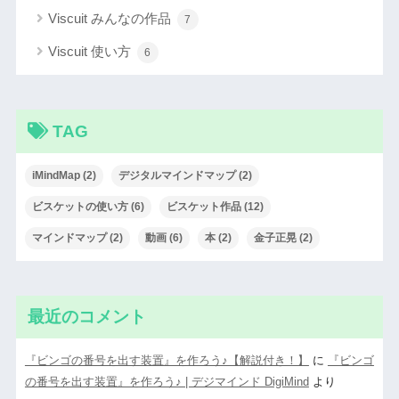
Viscuit みんなの作品
7
Viscuit 使い方
6
TAG
iMindMap
(2)
デジタルマインドマップ
(2)
ビスケットの使い方
(6)
ビスケット作品
(12)
マインドマップ
(2)
動画
(6)
本
(2)
金子正晃
(2)
最近のコメント
『ビンゴの番号を出す装置』を作ろう♪【解説付き！】
に
『ビンゴ
の番号を出す装置』を作ろう♪ | デジマインド DigiMind
より